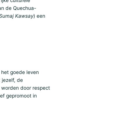
ijke culturele
 van de Quechua-
Sumaj Kawsay
) een
 het goede leven
jezelf, de
n worden door respect
ief gepromoot in