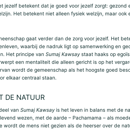
 jezelf betekent dat je goed voor jezelf zorgt: gezond 
elzijn. Het betekent niet alleen fysiek welzijn, maar ook
enschap gaat verder dan de zorg voor jezelf. Het bet
nleven, waarbij de nadruk ligt op samenwerking en ge
n. Het principe van
Sumaj Kawsay
staat haaks op egoï
rwerpt een mentaliteit die alleen gericht is op het verga
aarvan wordt de gemeenschap als het hoogste goed bes
oor elkaar centraal staan.
T DE NATUUR
rdeel van
Sumaj Kawsay
is het leven in balans met de n
 levend wezen, met de aarde – Pachamama – als moeder
sie wordt de mens niet gezien als de heerser over de nat