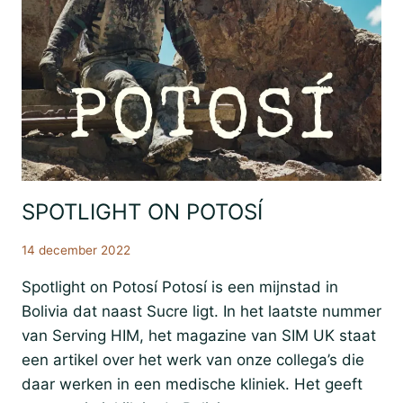
SPOTLIGHT ON POTOSÍ
Het
Boliviaanse
Leven
14 december 2022
Met
Andere
Woorden
Spotlight on Potosí Potosí is een mijnstad in
SIM
Bolivia dat naast Sucre ligt. In het laatste nummer
van Serving HIM, het magazine van SIM UK staat
een artikel over het werk van onze collega’s die
daar werken in een medische kliniek. Het geeft