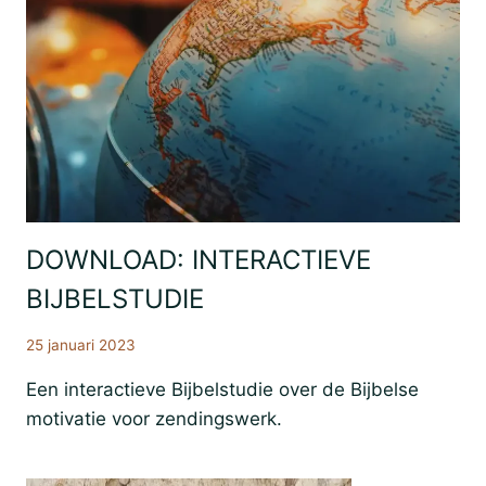
DOWNLOAD: INTERACTIEVE
Bijbestudie
Resources
BIJBELSTUDIE
Zending
25 januari 2023
Een interactieve Bijbelstudie over de Bijbelse
motivatie voor zendingswerk.