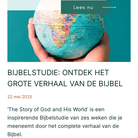
BIJBELSTUDIE: ONTDEK HET
Bijbestudie
Resources
GROTE VERHAAL VAN DE BIJBEL
SIM
22 mei 2025
‘The Story of God and His World’ is een
inspirerende Bijbelstudie van zes weken die je
meeneemt door het complete verhaal van de
Bijbel.